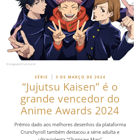
Divulgação/Crunchyroll
|
SÉRIE
3 DE MARÇO DE 2024
“Jujutsu Kaisen” é o
grande vencedor do
Anime Awards 2024
Prêmio dado aos melhores desenhos da plataforma
Crunchyroll também destacou a série adulta e
ultraviolenta "Chainsaw Man"