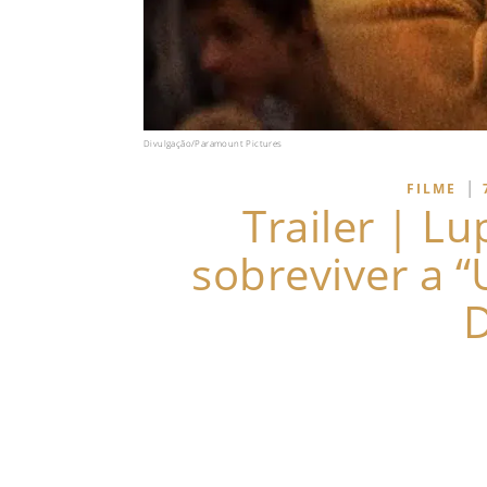
Divulgação/Paramount Pictures
|
FILME
Trailer | Lu
sobreviver a “