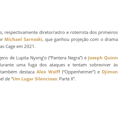
 respectivamente diretor/astro e roteirista dos primeiros
por
Michael Sarnoski
, que ganhou projeção com o drama
olas Cage em 2021.
gens de Lupita Nyong’o (“Pantera Negra”) e
Joseph Quinn
 durante uma fuga dos ataques e tentam sobreviver às
co também destaca
Alex Wolff
(“Oppenheimer”) e
Djimon
el de “
Um Lugar Silencioso
: Parte II”.