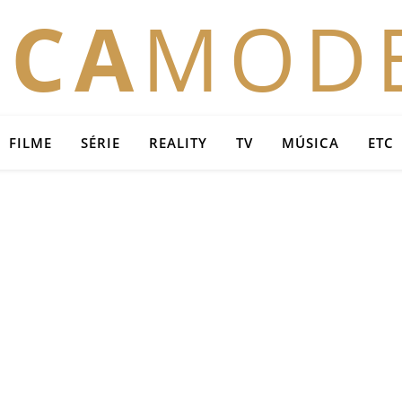
OCA
MOD
FILME
SÉRIE
REALITY
TV
MÚSICA
ETC