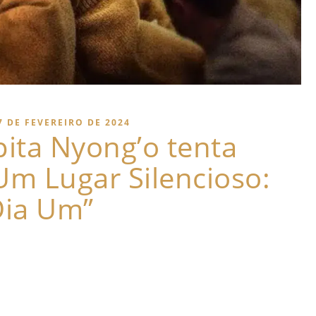
7 DE FEVEREIRO DE 2024
pita Nyong’o tenta
Um Lugar Silencioso:
Dia Um”