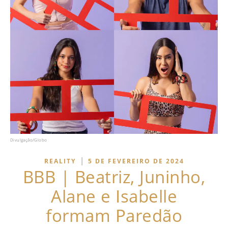
Divulgação/Globo
|
REALITY
5 DE FEVEREIRO DE 2024
BBB | Beatriz, Juninho,
Alane e Isabelle
formam Paredão