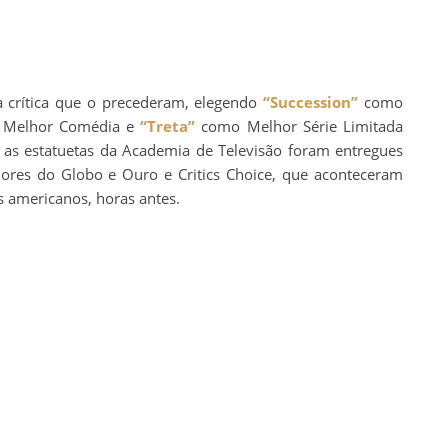
 crítica que o precederam, elegendo
“Succession”
como
Melhor Comédia e
“Treta”
como Melhor Série Limitada
o, as estatuetas da Academia de Televisão foram entregues
res do Globo e Ouro e Critics Choice, que aconteceram
s americanos, horas antes.