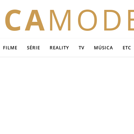
OCA
MOD
FILME
SÉRIE
REALITY
TV
MÚSICA
ETC