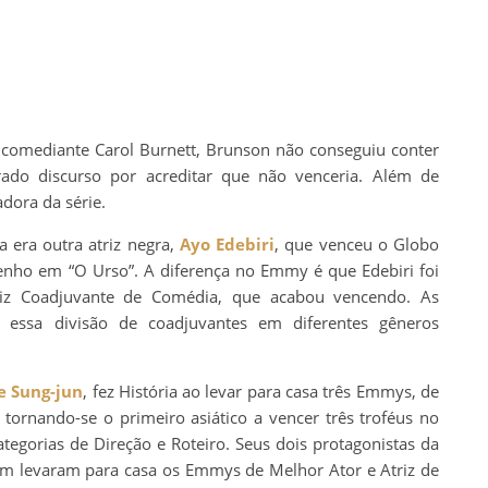
comediante Carol Burnett, Brunson não conseguiu conter
rado discurso por acreditar que não venceria. Além de
adora da série.
a era outra atriz negra,
Ayo Edebiri
, que venceu o Globo
enho em “O Urso”. A diferença no Emmy é que Edebiri foi
triz Coadjuvante de Comédia, que acabou vencendo. As
 essa divisão de coadjuvantes em diferentes gêneros
e Sung-jun
, fez História ao levar para casa três Emmys, de
 tornando-se o primeiro asiático a vencer três troféus no
egorias de Direção e Roteiro. Seus dois protagonistas da
 levaram para casa os Emmys de Melhor Ator e Atriz de