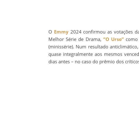
O
Emmy
2024 confirmou as votações da
Melhor Série de Drama,
“O Urso”
como 
(minissérie). Num resultado anticlimátic
quase integralmente aos mesmos vencedo
dias antes – no caso do prêmio dos crítico