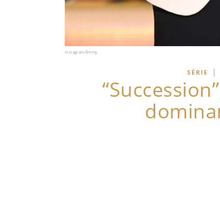
Instagram/Emmy
|
SÉRIE
“Succession”
domina