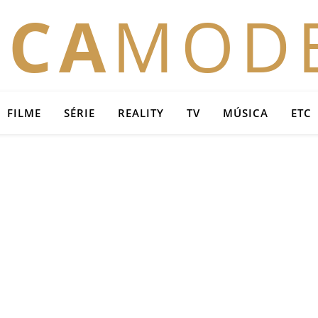
OCA
MOD
FILME
SÉRIE
REALITY
TV
MÚSICA
ETC