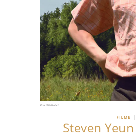
Divulgação/A24
|
FILME
Steven Yeun 