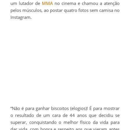
um lutador de
MMA
no cinema e chamou a atenção
pelos músculos, ao postar quatro fotos sem camisa no
Instagram.
“Não é para ganhar biscoitos (elogios)! É para mostrar
o resultado de um cara de 44 anos que decidiu se
superar, conquistando o melhor físico da vida para
dar vida, com honra e respeito aos que vieram antes