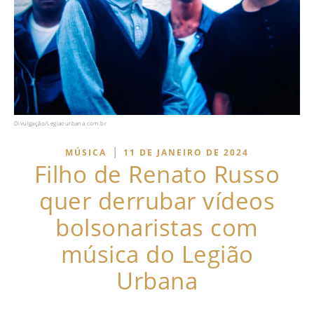
Divulgação/Legiaourbana.com.br
|
MÚSICA
11 DE JANEIRO DE 2024
Filho de Renato Russo
quer derrubar vídeos
bolsonaristas com
música do Legião
Urbana