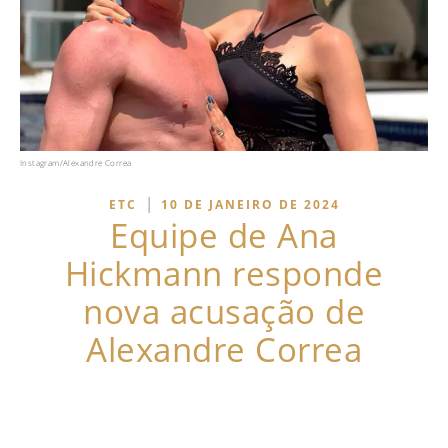
Instagram/Alexandre Correa
|
ETC
10 DE JANEIRO DE 2024
Equipe de Ana
Hickmann responde
nova acusação de
Alexandre Correa