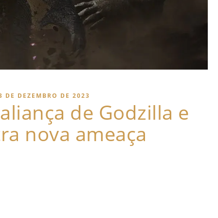
3 DE DEZEMBRO DE 2023
aliança de Godzilla e
tra nova ameaça