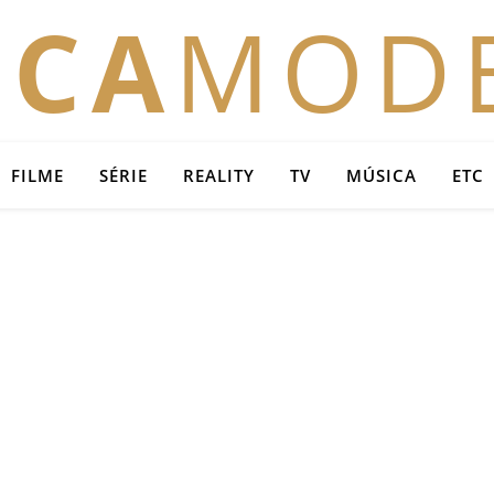
OCA
MOD
FILME
SÉRIE
REALITY
TV
MÚSICA
ETC