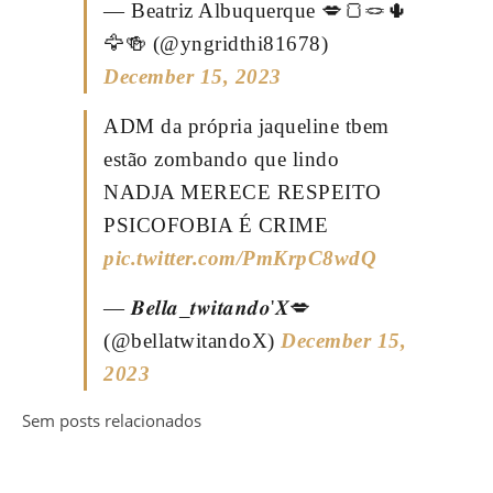
— Beatriz Albuquerque 💋🍞🪢🌵
🦅🍻 (@yngridthi81678)
December 15, 2023
ADM da própria jaqueline tbem
estão zombando que lindo
NADJA MERECE RESPEITO
PSICOFOBIA É CRIME
pic.twitter.com/PmKrpC8wdQ
— 𝑩𝒆𝒍𝒍𝒂_𝒕𝒘𝒊𝒕𝒂𝒏𝒅𝒐'𝑿💋
(@bellatwitandoX)
December 15,
2023
Sem posts relacionados