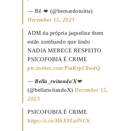
— Bê 💋 (@bernardotuitta)
December 15, 2023
ADM da própria jaqueline tbem
estão zombando que lindo
NADJA MERECE RESPEITO
PSICOFOBIA É CRIME
pic.twitter.com/PmKrpC8wdQ
— 𝑩𝒆𝒍𝒍𝒂_𝒕𝒘𝒊𝒕𝒂𝒏𝒅𝒐'𝑿💋
(@bellatwitandoX)
December 15,
2023
PSICOFOBIA É CRIME
https://t.co/HhX9LulNCh