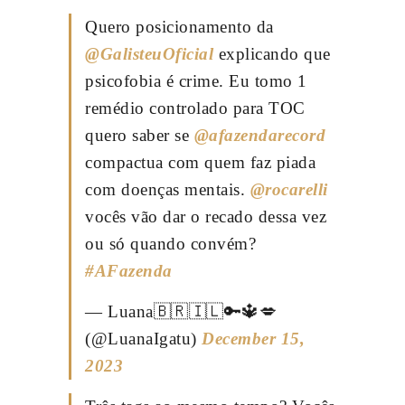
Quero posicionamento da
@GalisteuOficial
explicando que
psicofobia é crime. Eu tomo 1
remédio controlado para TOC
quero saber se
@afazendarecord
compactua com quem faz piada
com doenças mentais.
@rocarelli
vocês vão dar o recado dessa vez
ou só quando convém?
#AFazenda
— Luana🇧🇷🇮🇱🔑🔱💋
(@LuanaIgatu)
December 15,
2023