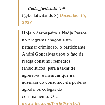
— 𝑩𝒆𝒍𝒍𝒂_𝒕𝒘𝒊𝒕𝒂𝒏𝒅𝒐'𝑿💋
(@bellatwitandoX)
December 15,
2023
Hoje o desrespeito a Nadja Pessoa
no programa chegou a um
patamar criminoso, o participante
André Gonçalves usou o fato de
Nadja consumir remédios
(ansiolíticos) para a taxar de
agressiva, e insinuar que na
ausência do consumo, ela poderia
agredir os colegas de
confinamento. O…
pic.twitter.com/WnIk0G6BKA