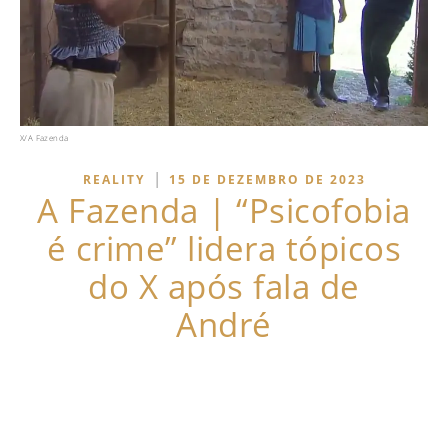
X/A Fazenda
|
REALITY
15 DE DEZEMBRO DE 2023
A Fazenda | “Psicofobia
é crime” lidera tópicos
do X após fala de
André