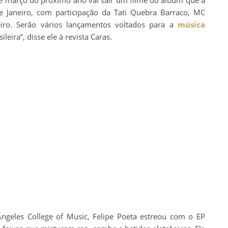
Até março do próximo ano vai sair um filme do álbum que a
e Janeiro, com participação da Tati Quebra Barraco, MC
eiro. Serão vários lançamentos voltados para a
música
leira”, disse ele à revista Caras.
geles College of Music, Felipe Poeta estreou com o EP