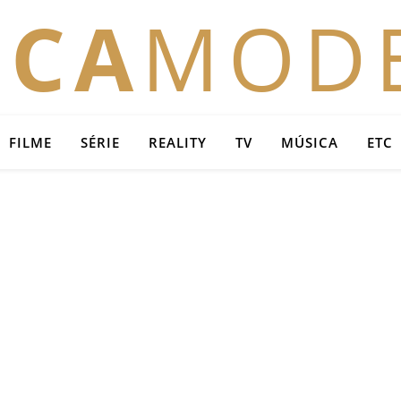
OCA
MOD
FILME
SÉRIE
REALITY
TV
MÚSICA
ETC