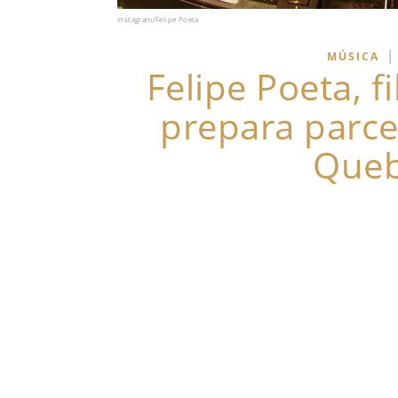
Instagram/Felipe Poeta
|
MÚSICA
Felipe Poeta, f
prepara parce
Queb