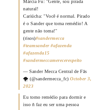
Márcia Fu: "Gente, sou pirada
natural!
Cariúcha: "Você é normal. Pirado
é o Sander que toma remédio! A
gente não toma!"
(risos)
#sandermecca
#teamsander
#afazenda
#afazenda15
#sandermeccamerecerespeito
— Sander Mecca Central de Fãs
🌪️ (@sandermecca_fc)
October 3,
2023
Eu tomo remédio para dormir e
isso ñ faz eu ser uma pessoa