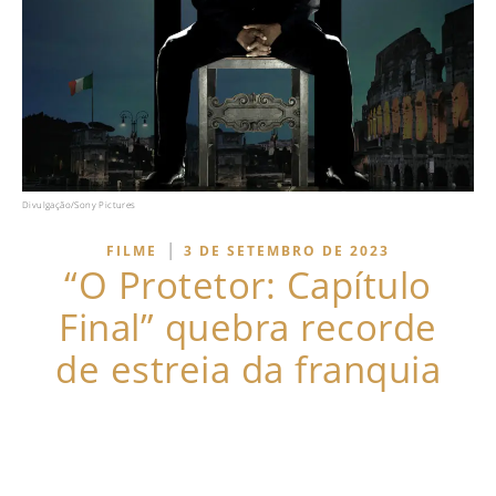
Divulgação/Sony Pictures
|
FILME
3 DE SETEMBRO DE 2023
“O Protetor: Capítulo
Final” quebra recorde
de estreia da franquia