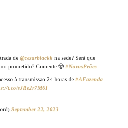
ntrada de
@cezarblackk
na sede? Será que
como prometido? Comente 🤠
#NovosPeões
acesso à transmissão 24 horas de
#AFazenda
ps://t.co/sJRe2r7M6I
cord)
September 22, 2023