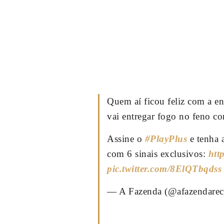
Quem aí ficou feliz com a e
vai entregar fogo no feno 
Assine o
#PlayPlus
e tenha 
com 6 sinais exclusivos:
htt
pic.twitter.com/8ElQTbqdss
— A Fazenda (@afazendare