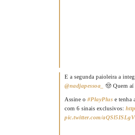
E a segunda paioleira a inte
@nadjapessoa_
🤠 Quem aí
Assine o
#PlayPlus
e tenha 
com 6 sinais exclusivos:
htt
pic.twitter.com/aQSl5ISLgV