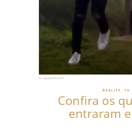
Divulgação/RecordTV
,
REALITY
TV
Confira os qu
entraram e