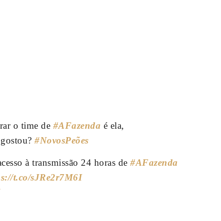
grar o time de
#AFazenda
é ela,
 gostou?
#NovosPeões
acesso à transmissão 24 horas de
#AFazenda
ps://t.co/sJRe2r7M6I