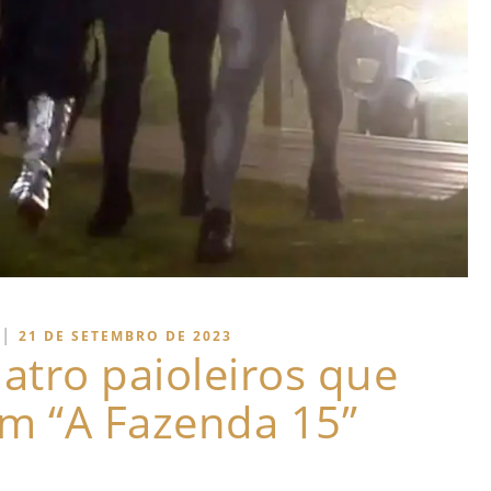
|
21 DE SETEMBRO DE 2023
atro paioleiros que
m “A Fazenda 15”