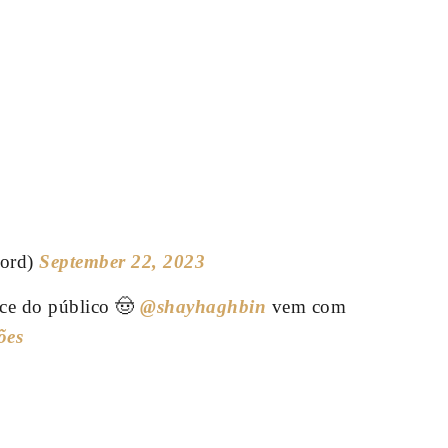
cord)
September 22, 2023
ce do público 🤠
@shayhaghbin
vem com
ões