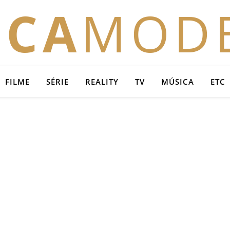
OCA
MOD
FILME
SÉRIE
REALITY
TV
MÚSICA
ETC