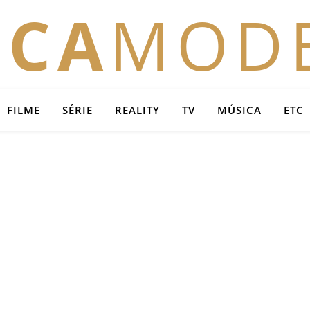
OCA
MOD
FILME
SÉRIE
REALITY
TV
MÚSICA
ETC