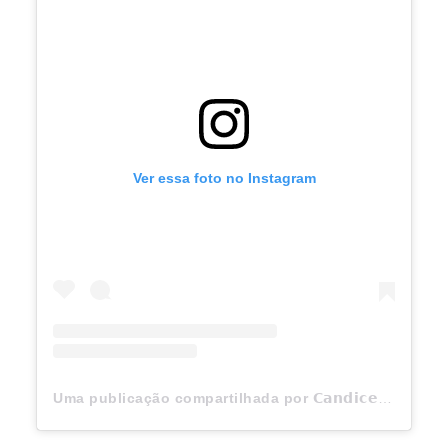
Ver essa foto no Instagram
Uma publicação compartilhada por 𝗖𝗮𝗻𝗱𝗶𝗰𝗲 (@candiceswanepoel)