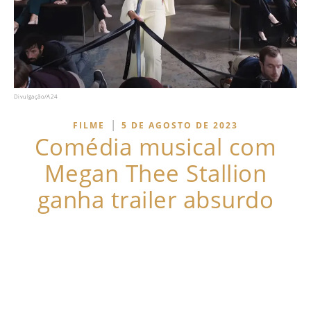
Divulgação/A24
|
FILME
5 DE AGOSTO DE 2023
Comédia musical com
Megan Thee Stallion
ganha trailer absurdo