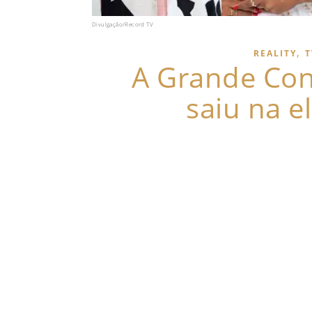
Divulgação/Record TV
,
REALITY
T
A Grande Con
saiu na e