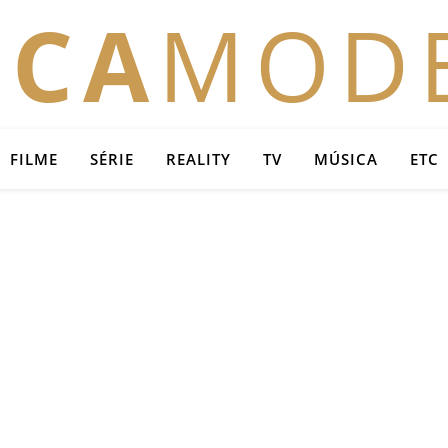
OCA
MOD
FILME
SÉRIE
REALITY
TV
MÚSICA
ETC