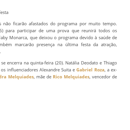
festa
s não ficarão afastados do programa por muito tempo.
6) para participar de uma prova que reunirá todos os
Faby Monarca, que deixou o programa devido à saúde de
ambém marcarão presença na última festa da atração,
.
e encerra na quinta-feira (20). Natália Deodato e Thiago
os influenciadores Alexandre Suita e
Gabriel Roza
, a ex-
dra Melquiades
, mãe de
Rico Melquiades
, vencedor de