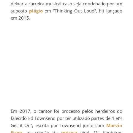
deixar a carreira musical caso seja condenado por um
suposto
plágio
em “Thinking Out Loud”, hit lançado
em 2015.
Em 2017, o cantor foi processo pelos herdeiros do
falecido Ed Townsend por ter utilizado partes de “Let’s
Get it On”, escrita por Townsend junto com
Marvin
Gaye
, na criação da
música
viral. Os herdeiros