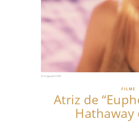
Divulgação/HBO
FILME
Atriz de “Euph
Hathaway 