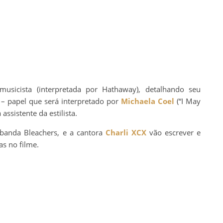
sicista (interpretada por Hathaway), detalhando seu
 – papel que será interpretado por
Michaela Coel
(“I May
assistente da estilista.
a banda Bleachers, e a cantora
Charli XCX
vão escrever e
s no filme.