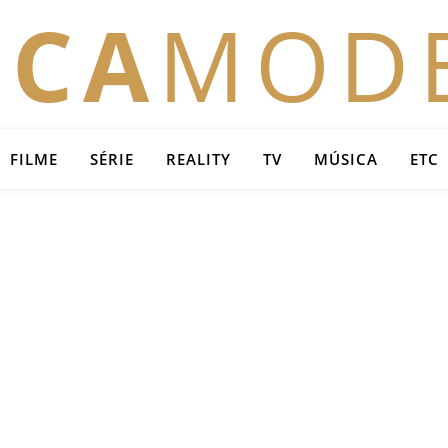
OCA
MOD
FILME
SÉRIE
REALITY
TV
MÚSICA
ETC