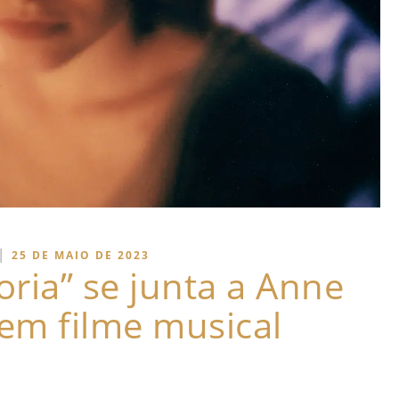
|
25 DE MAIO DE 2023
oria” se junta a Anne
em filme musical