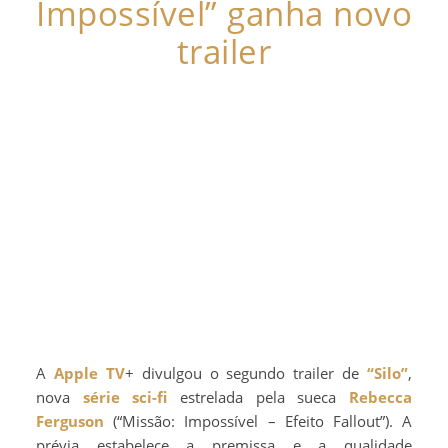
Impossível” ganha novo
trailer
A
Apple TV
+ divulgou o segundo trailer de
“Silo”
,
nova
série
sci-fi
estrelada pela sueca
Rebecca
Ferguson
(“Missão: Impossível – Efeito Fallout”). A
prévia estabelece a premissa e a qualidade