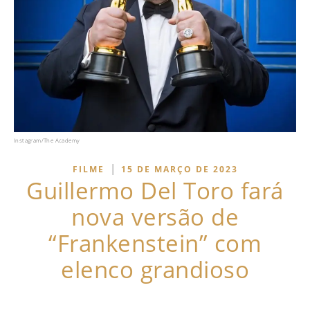
Instagram/The Academy
|
FILME
15 DE MARÇO DE 2023
Guillermo Del Toro fará
nova versão de
“Frankenstein” com
elenco grandioso