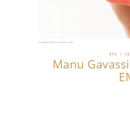
Instagram/Manu Gavassi copy
|
ETC
13
Manu Gavassi
E