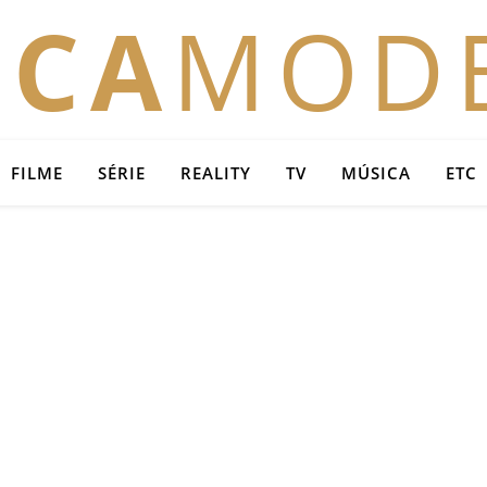
OCA
MOD
FILME
SÉRIE
REALITY
TV
MÚSICA
ETC