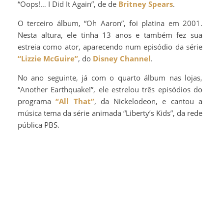
“Oops!… I Did It Again”, de de
Britney Spears
.
O terceiro álbum, “Oh Aaron”, foi platina em 2001.
Nesta altura, ele tinha 13 anos e também fez sua
estreia como ator, aparecendo num episódio da série
“Lizzie McGuire”
, do
Disney Channel
.
No ano seguinte, já com o quarto álbum nas lojas,
“Another Earthquake!”, ele estrelou três episódios do
programa
“All That”
, da Nickelodeon, e cantou a
música tema da série animada “Liberty’s Kids”, da rede
pública PBS.