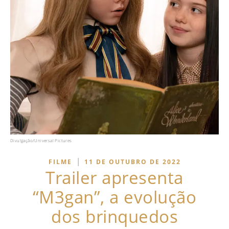
Divulgação/Universal Pictures
|
FILME
11 DE OUTUBRO DE 2022
Trailer apresenta
“M3gan”, a evolução
dos brinquedos