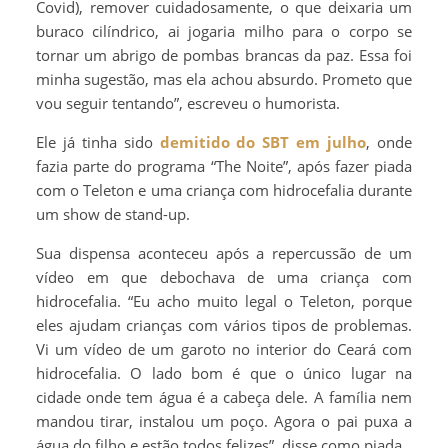
Covid), remover cuidadosamente, o que deixaria um
buraco cilíndrico, ai jogaria milho para o corpo se
tornar um abrigo de pombas brancas da paz. Essa foi
minha sugestão, mas ela achou absurdo. Prometo que
vou seguir tentando”, escreveu o humorista.
Ele já tinha sido
demitido do SBT em julho
, onde
fazia parte do programa “The Noite”, após fazer piada
com o Teleton e uma criança com hidrocefalia durante
um show de stand-up.
Sua dispensa aconteceu após a repercussão de um
vídeo em que debochava de uma criança com
hidrocefalia. “Eu acho muito legal o Teleton, porque
eles ajudam crianças com vários tipos de problemas.
Vi um vídeo de um garoto no interior do Ceará com
hidrocefalia. O lado bom é que o único lugar na
cidade onde tem água é a cabeça dele. A família nem
mandou tirar, instalou um poço. Agora o pai puxa a
água do filho e estão todos felizes”, disse como piada.