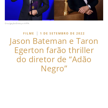
Divulgação/Emmy e HFPA
|
FILME
1 DE SETEMBRO DE 2022
Jason Bateman e Taron
Egerton farão thriller
do diretor de “Adão
Negro”