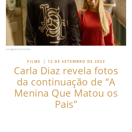
Instagram/Carla Diaz
|
FILME
12 DE SETEMBRO DE 2022
Carla Diaz revela fotos
da continuação de “A
Menina Que Matou os
Pais”