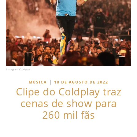
Instagram/Coldplay
|
MÚSICA
18 DE AGOSTO DE 2022
Clipe do Coldplay traz
cenas de show para
260 mil fãs