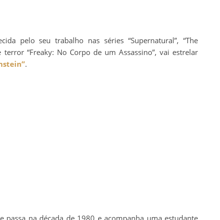
ecida pelo seu trabalho nas séries “Supernatural”, “The
de terror “Freaky: No Corpo de um Assassino”, vai estrelar
nstein”
.
 se passa na década de 1980 e acompanha uma estudante