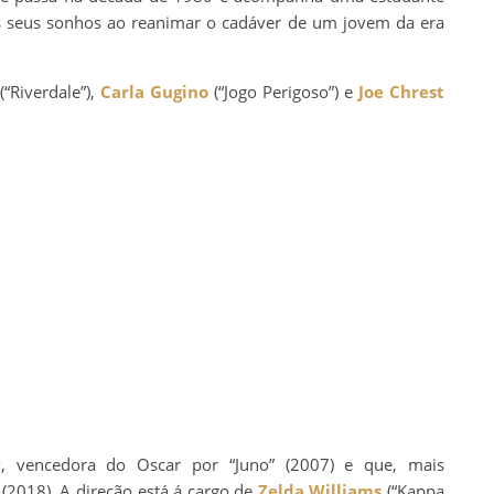
s seus sonhos ao reanimar o cadáver de um jovem da era
(“Riverdale”),
Carla Gugino
(“Jogo Perigoso”) e
Joe Chrest
y
, vencedora do Oscar por “Juno” (2007) e que, mais
 (2018). A direção está á cargo de
Zelda Williams
(“Kappa