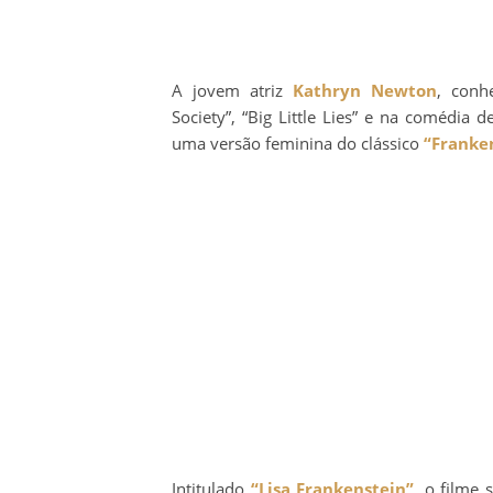
A jovem atriz
Kathryn Newton
, conh
Society”, “Big Little Lies” e na comédia 
uma versão feminina do clássico
“Franke
Intitulado
“Lisa Frankenstein”
, o filme