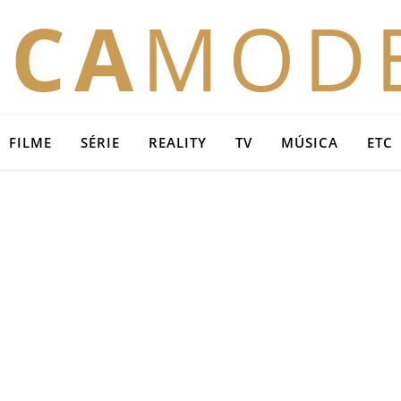
OCA
MOD
FILME
SÉRIE
REALITY
TV
MÚSICA
ETC