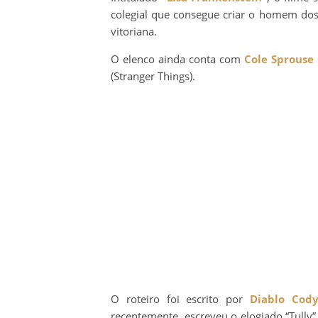
colegial que consegue criar o homem do
vitoriana.
O elenco ainda conta com
Cole Sprouse
(Stranger Things).
O roteiro foi escrito por
Diablo Cod
recentemente, escreveu o elogiado “Tully”