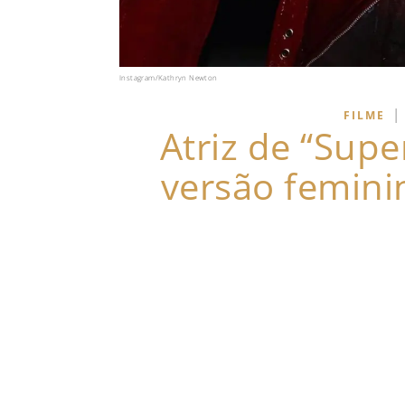
Instagram/Kathryn Newton
|
FILME
Atriz de “Supe
versão femini