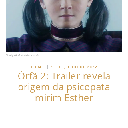
Divulgação/Entertainment One
|
FILME
13 DE JULHO DE 2022
Órfã 2: Trailer revela
origem da psicopata
mirim Esther