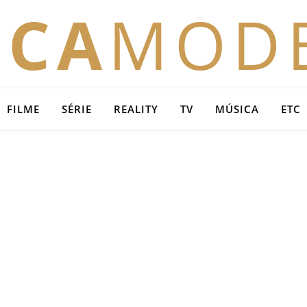
OCA
MOD
FILME
SÉRIE
REALITY
TV
MÚSICA
ETC