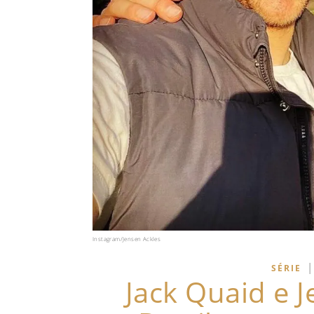
Instagram/Jensen Ackles
|
SÉRIE
Jack Quaid e 