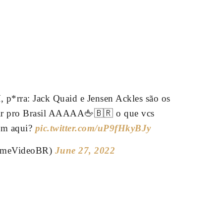
, p*rra: Jack Quaid e Jensen Ackles são os
vir pro Brasil AAAAA🖕🇧🇷 o que vcs
em aqui?
pic.twitter.com/uP9fHkyBJy
rimeVideoBR)
June 27, 2022