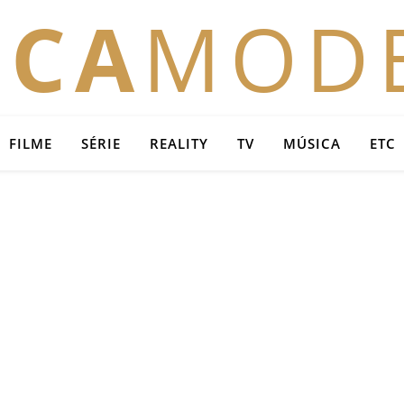
OCA
MOD
FILME
SÉRIE
REALITY
TV
MÚSICA
ETC