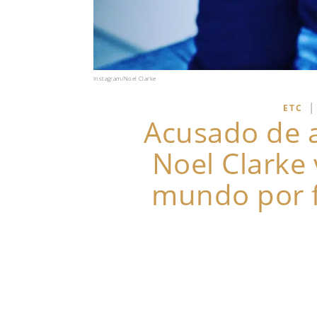
Instagram/Noel Clarke
|
ETC
Acusado de a
Noel Clarke 
mundo por f