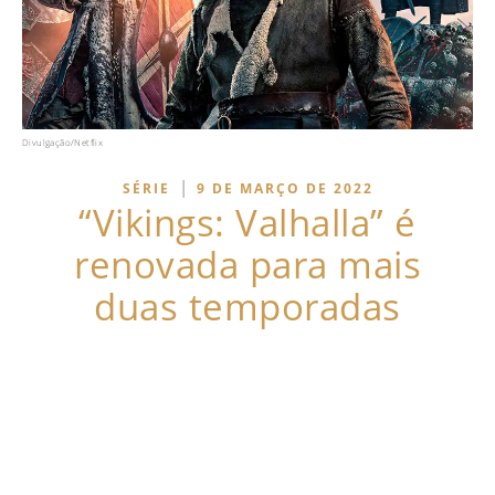
Divulgação/Netflix
|
SÉRIE
9 DE MARÇO DE 2022
“Vikings: Valhalla” é
renovada para mais
duas temporadas