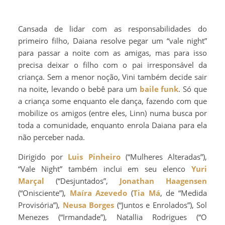
Cansada de lidar com as responsabilidades do
primeiro filho, Daiana resolve pegar um “vale night”
para passar a noite com as amigas, mas para isso
precisa deixar o filho com o pai irresponsável da
criança. Sem a menor noção, Vini também decide sair
na noite, levando o bebê para um
baile funk
. Só que
a criança some enquanto ele dança, fazendo com que
mobilize os amigos (entre eles, Linn) numa busca por
toda a comunidade, enquanto enrola Daiana para ela
não perceber nada.
Dirigido por
Luis Pinheiro
(“Mulheres Alteradas”),
“Vale Night” também inclui em seu elenco
Yuri
Marçal
(“Desjuntados”,
Jonathan Haagensen
(“Onisciente”),
Maíra Azevedo
(
Tia Má
, de “Medida
Provisória”),
Neusa Borges
(“Juntos e Enrolados”), Sol
Menezes (“Irmandade”), Natallia Rodrigues (“O