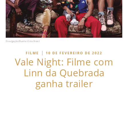
Divulgação/Buena Vista Brasil
|
FILME
10 DE FEVEREIRO DE 2022
Vale Night: Filme com
Linn da Quebrada
ganha trailer