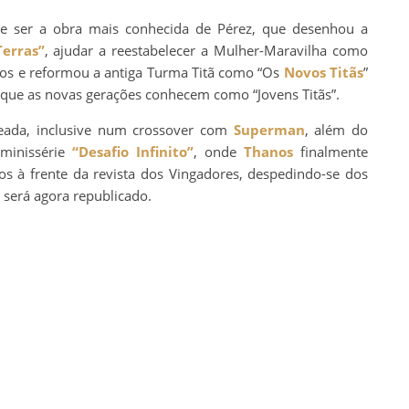
de ser a obra mais conhecida de Pérez, que desenhou a
Terras”
, ajudar a reestabelecer a Mulher-Maravilha como
hos e reformou a antiga Turma Titã como “Os
Novos Titãs
”
que as novas gerações conhecem como “Jovens Titãs”.
teada, inclusive num crossover com
Superman
, além do
 minissérie
“Desafio Infinito”
, onde
Thanos
finalmente
anos à frente da revista dos Vingadores, despedindo-se dos
será agora republicado.