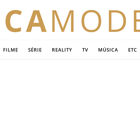
OCA
MOD
FILME
SÉRIE
REALITY
TV
MÚSICA
ETC