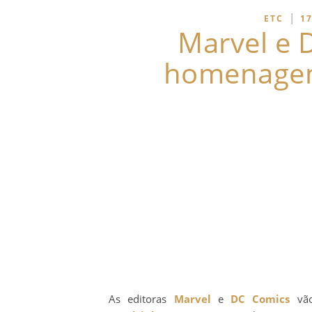
|
ETC
17
Marvel e 
homenagem
As editoras
Marvel
e
DC Comics
vão