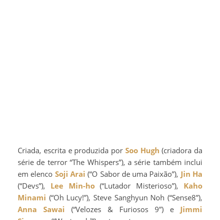
Criada, escrita e produzida por
Soo Hugh
(criadora da
série de terror “The Whispers”), a série também inclui
em elenco
Soji Arai
(“O Sabor de uma Paixão”),
Jin Ha
(“Devs”),
Lee Min-ho
(“Lutador Misterioso”),
Kaho
Minami
(“Oh Lucy!”), Steve Sanghyun Noh (“Sense8”),
Anna Sawai
(“Velozes & Furiosos 9”) e
Jimmi