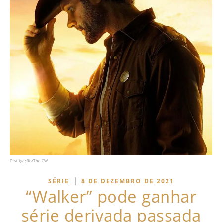
Divulgação/The CW
|
SÉRIE
8 DE DEZEMBRO DE 2021
“Walker” pode ganhar
série derivada passada