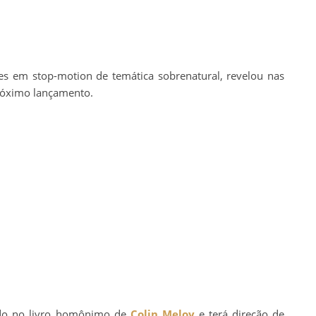
es em stop-motion de temática sobrenatural, revelou nas
próximo lançamento.
ado no livro homônimo de
Colin Meloy
e terá direção de