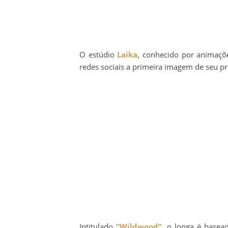
O estúdio
Laika
, conhecido por animaçõ
redes sociais a primeira imagem de seu 
Intitulado
“Wildwood”
, o longa é base