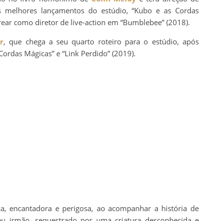
s melhores lançamentos do estúdio, “Kubo e as Cordas
trear como diretor de live-action em “Bumblebee” (2018).
r
, que chega a seu quarto roteiro para o estúdio, após
Cordas Mágicas” e “Link Perdido” (2019).
, encantadora e perigosa, ao acompanhar a história de
u irmão, sequestrado por uma criatura desconhecida e