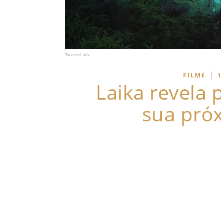
Twitter/Laika
|
FILME
Laika revela
sua pró