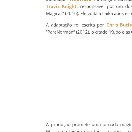
Travis Knight
, responsável por um do
Mágicas” (2016). Ele volta à Laika após es
A adaptação foi escrita por
Chris Butle
“ParaNorman” (2012), o citado “Kubo e as 
A produção promete uma jornada mágica
Mac, uma jovem que tenta recuperar se