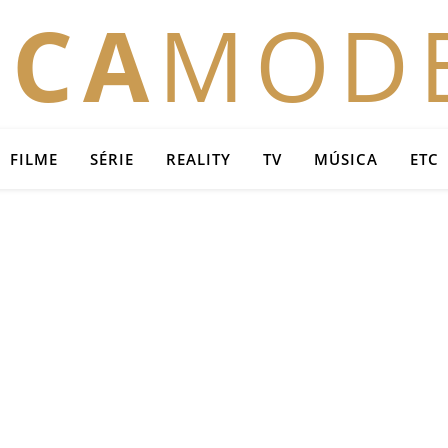
OCA
MOD
FILME
SÉRIE
REALITY
TV
MÚSICA
ETC