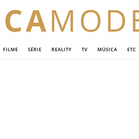
OCA
MOD
FILME
SÉRIE
REALITY
TV
MÚSICA
ETC