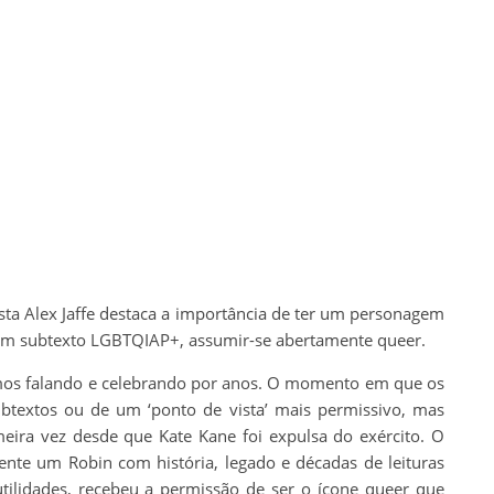
ista Alex Jaffe destaca a importância de ter um personagem
um subtexto LGBTQIAP+, assumir-se abertamente queer.
os falando e celebrando por anos. O momento em que os
btextos ou de um ‘ponto de vista’ mais permissivo, mas
meira vez desde que Kate Kane foi expulsa do exército. O
te um Robin com história, legado e décadas de leituras
tilidades, recebeu a permissão de ser o ícone queer que