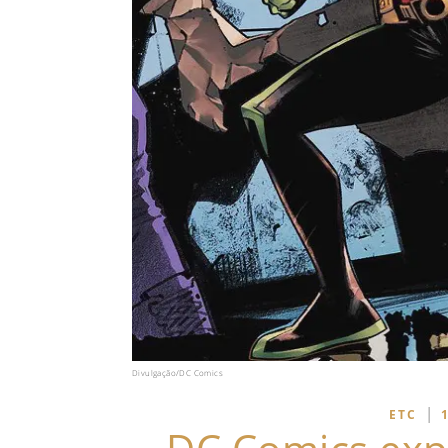
Divulgação/DC Comics
|
ETC