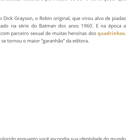
i Dick Grayson, o Robin original, que virou alvo de piadas
atado na série do Batman dos anos 1960. E na época a
de com parceiro sexual de muitas heroínas dos
quadrinhos
.
 se tornou o maior “garanhão” da editora.
colorido enquanto você escondia sua identidade do mundo