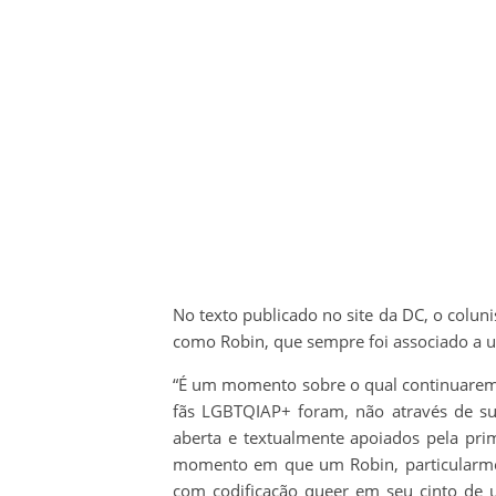
No texto publicado no site da DC, o colun
como Robin, que sempre foi associado a 
“É um momento sobre o qual continuarem
fãs LGBTQIAP+ foram, não através de su
aberta e textualmente apoiados pela pri
momento em que um Robin, particularmen
com codificação queer em seu cinto de u