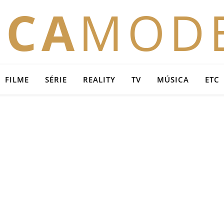
OCA
MOD
FILME
SÉRIE
REALITY
TV
MÚSICA
ETC