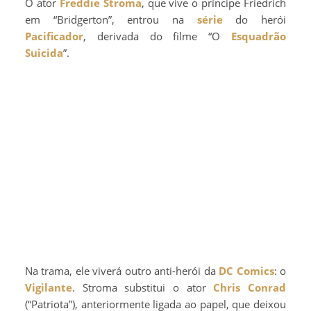
O ator
Freddie Stroma
, que vive o príncipe Friedrich
em “Bridgerton”, entrou na
série
do herói
Pacificador
, derivada do filme “O
Esquadrão
Suicida
”.
Na trama, ele viverá outro anti-herói da
DC Comics
: o
Vigilante
. Stroma substitui o ator
Chris Conrad
(“Patriota”), anteriormente ligada ao papel, que deixou