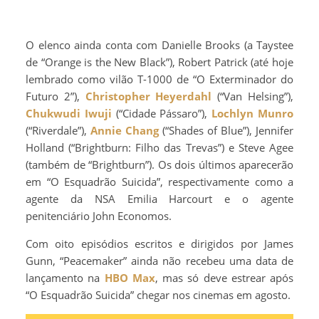
O elenco ainda conta com Danielle Brooks (a Taystee
de “Orange is the New Black”), Robert Patrick (até hoje
lembrado como vilão T-1000 de “O Exterminador do
Futuro 2”),
Christopher Heyerdahl
(“Van Helsing”),
Chukwudi Iwuji
(“Cidade Pássaro”),
Lochlyn Munro
(“Riverdale”),
Annie Chang
(“Shades of Blue”), Jennifer
Holland (“Brightburn: Filho das Trevas”) e Steve Agee
(também de “Brightburn”). Os dois últimos aparecerão
em “O Esquadrão Suicida”, respectivamente como a
agente da NSA Emilia Harcourt e o agente
penitenciário John Economos.
Com oito episódios escritos e dirigidos por James
Gunn, “Peacemaker” ainda não recebeu uma data de
lançamento na
HBO Max
, mas só deve estrear após
“O Esquadrão Suicida” chegar nos cinemas em agosto.