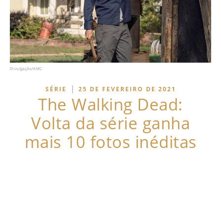
Divulgação/AMC
|
SÉRIE
25 DE FEVEREIRO DE 2021
The Walking Dead:
Volta da série ganha
mais 10 fotos inéditas