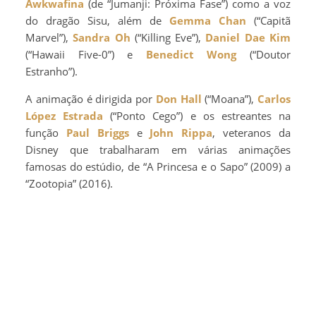
Awkwafina
(de “Jumanji: Próxima Fase”) como a voz
do dragão Sisu, além de
Gemma Chan
(“Capitã
Marvel”),
Sandra Oh
(“Killing Eve”),
Daniel Dae Kim
(“Hawaii Five-0”) e
Benedict Wong
(“Doutor
Estranho”).
A animação é dirigida por
Don Hall
(“Moana”),
Carlos
López Estrada
(“Ponto Cego”) e os estreantes na
função
Paul Briggs
e
John Rippa
, veteranos da
Disney que trabalharam em várias animações
famosas do estúdio, de “A Princesa e o Sapo” (2009) a
“Zootopia” (2016).