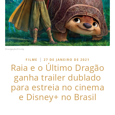
Divulgação/Disney
|
FILME
27 DE JANEIRO DE 2021
Raia e o Último Dragão
ganha trailer dublado
para estreia no cinema
e Disney+ no Brasil