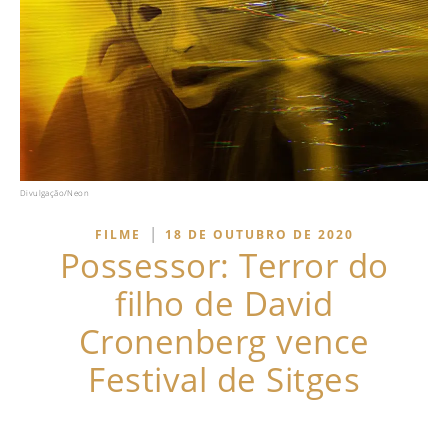
Divulgação/Neon
|
FILME
18 DE OUTUBRO DE 2020
Possessor: Terror do
filho de David
Cronenberg vence
Festival de Sitges