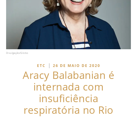
Divulgação/Globo
|
ETC
26 DE MAIO DE 2020
Aracy Balabanian é
internada com
insuficiência
respiratória no Rio