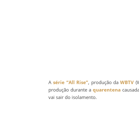
A
série
“All Rise”
, produção da
WBTV
(W
produção durante a
quarentena
causada
vai sair do isolamento.