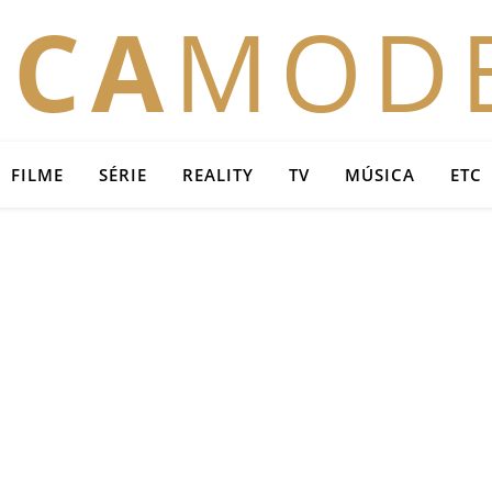
OCA
MOD
FILME
SÉRIE
REALITY
TV
MÚSICA
ETC