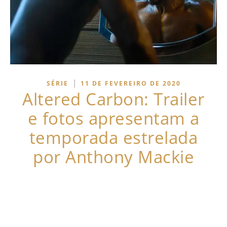
|
SÉRIE
11 DE FEVEREIRO DE 2020
Altered Carbon: Trailer
e fotos apresentam a
temporada estrelada
por Anthony Mackie