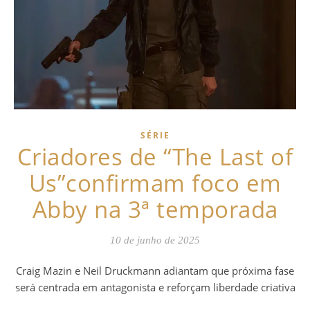
SÉRIE
Criadores de “The Last of
Us”confirmam foco em
Abby na 3ª temporada
10 de junho de 2025
Craig Mazin e Neil Druckmann adiantam que próxima fase
será centrada em antagonista e reforçam liberdade criativa