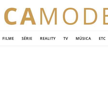
OCA
MOD
FILME
SÉRIE
REALITY
TV
MÚSICA
ETC