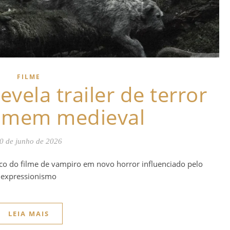
FILME
evela trailer de terror
somem medieval
0 de junho de 2026
enco do filme de vampiro em novo horror influenciado pelo
expressionismo
LEIA MAIS